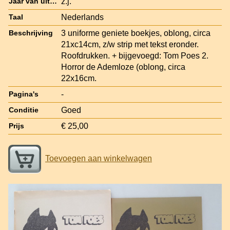
z.j.
Jaar van uitgave
Nederlands
Taal
3 uniforme geniete boekjes, oblong, circa
Beschrijving
21xc14cm, z/w strip met tekst eronder.
Roofdrukken. + bijgevoegd: Tom Poes 2.
Horror de Ademloze (oblong, circa
22x16cm.
-
Pagina's
Goed
Conditie
€ 25,00
Prijs
Toevoegen aan winkelwagen