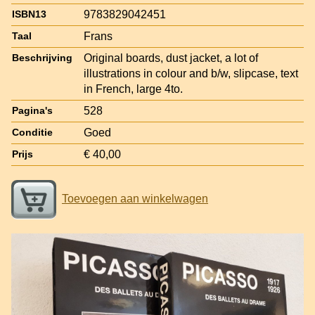
9783829042451
ISBN13
Frans
Taal
Original boards, dust jacket, a lot of
Beschrijving
illustrations in colour and b/w, slipcase, text
in French, large 4to.
528
Pagina's
Goed
Conditie
€ 40,00
Prijs
Toevoegen aan winkelwagen