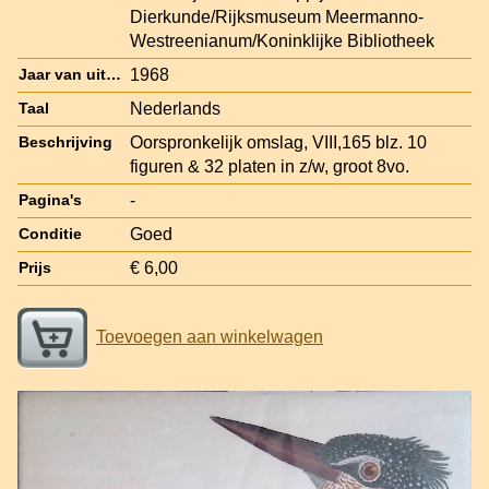
Dierkunde/Rijksmuseum Meermanno-
Westreenianum/Koninklijke Bibliotheek
1968
Jaar van uitgave
Nederlands
Taal
Oorspronkelijk omslag, VIII,165 blz. 10
Beschrijving
figuren & 32 platen in z/w, groot 8vo.
-
Pagina's
Goed
Conditie
€ 6,00
Prijs
Toevoegen aan winkelwagen