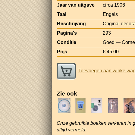
Jaar van uitgave
circa 1906
Taal
Engels
Beschrijving
Original decorat
Pagina's
293
Conditie
Goed — Corner
Prijs
€ 45,00
Toevoegen aan winkelwa
Zie ook
Onze gebruikte boeken verkeren in 
altijd vermeld.