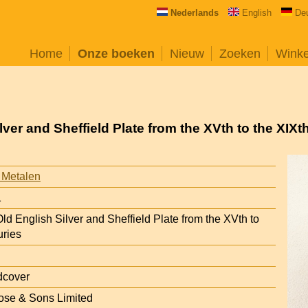
Nederlands
English
De
Home
Onze boeken
Nieuw
Zoeken
Wink
lver and Sheffield Plate from the XVth to the XIXt
 Metalen
1
ld English Silver and Sheffield Plate from the XVth to
uries
dcover
ose & Sons Limited