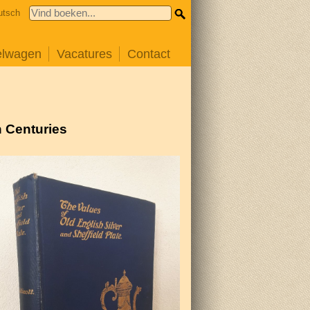
utsch
elwagen
Vacatures
Contact
h Centuries