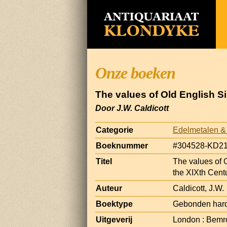
Onze boeken
The values of Old English Si
Door J.W. Caldicott
Categorie
Edelmetalen &
Boeknummer
#304528-KD2
Titel
The values of O
the XIXth Cent
Auteur
Caldicott, J.W.
Boektype
Gebonden har
Uitgeverij
London : Bemr