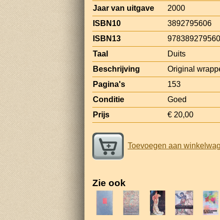
Jaar van uitgave
2000
ISBN10
3892795606
ISBN13
97838927956
Taal
Duits
Beschrijving
Original wrapper
Pagina's
153
Conditie
Goed
Prijs
€ 20,00
Toevoegen aan winkelwa
Zie ook