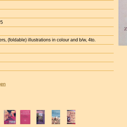
05
s, (foldable) illustrations in colour and b/w, 4to.
gen