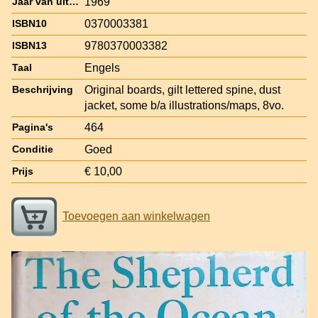
1969
Jaar van uitgave
0370003381
ISBN10
9780370003382
ISBN13
Engels
Taal
Original boards, gilt lettered spine, dust
Beschrijving
jacket, some b/a illustrations/maps, 8vo.
464
Pagina's
Goed
Conditie
€ 10,00
Prijs
Toevoegen aan winkelwagen