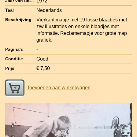
1972
Jaar van uitgave
Nederlands
Taal
Vierkant mapje met 19 losse blaadjes met
Beschrijving
z/w illustraties en enkele blaadjes met
informatie. Reclamemapje voor grote map
grafiek.
-
Pagina's
Goed
Conditie
€ 7,50
Prijs
Toevoegen aan winkelwagen