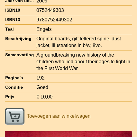
2009
Jaar van uitgave
0752449303
ISBN10
9780752449302
ISBN13
Engels
Taal
Original boards, gilt lettered spine, dust
Beschrijving
jacket, illustrations in b/w, 8vo.
A groundbreaking new history of the
Samenvatting
children who lied about their ages to fight in
the First World War
192
Pagina's
Goed
Conditie
€ 10,00
Prijs
Toevoegen aan winkelwagen