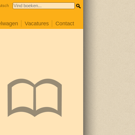
utsch
elwagen
Vacatures
Contact