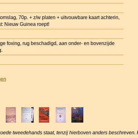
omslag, 70p. + z/w platen + uitvouwbare kaart achterin,
at: Nieuw Guinea roept!
ge foxing, rug beschadigd, aan onder- en bovenzijde
g.
gen
goede tweedehands staat, tenzij hierboven anders beschreven. 