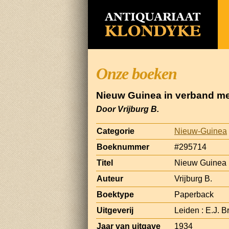
Onze boeken
Nieuw Guinea in verband me
Door Vrijburg B.
Categorie
Nieuw-Guinea
Boeknummer
#295714
Titel
Nieuw Guinea i
Auteur
Vrijburg B.
Boektype
Paperback
Uitgeverij
Leiden : E.J. Br
Jaar van uitgave
1934