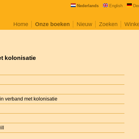
Nederlands
English
De
Home
Onze boeken
Nieuw
Zoeken
Wink
t kolonisatie
n verband met kolonisatie
ill