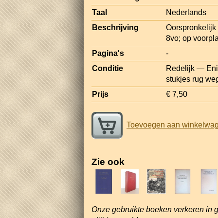
Taal
Nederlands
Beschrijving
Oorspronkelijk 
8vo; op voorpl
Pagina's
-
Conditie
Redelijk — Eni
stukjes rug we
Prijs
€ 7,50
Toevoegen aan winkelwa
Zie ook
Onze gebruikte boeken verkeren in 