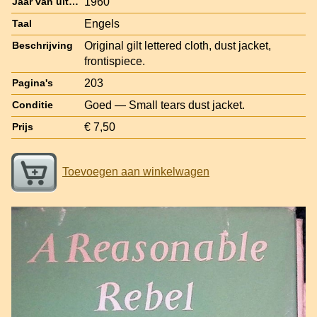
1960
Jaar van uitgave
Engels
Taal
Original gilt lettered cloth, dust jacket,
Beschrijving
frontispiece.
203
Pagina's
Goed — Small tears dust jacket.
Conditie
€ 7,50
Prijs
Toevoegen aan winkelwagen