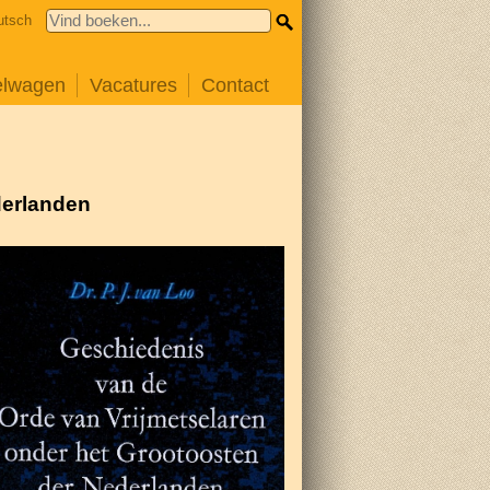
utsch
elwagen
Vacatures
Contact
derlanden