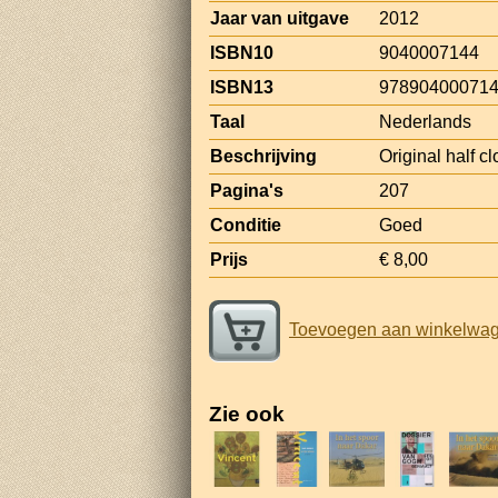
Jaar van uitgave
2012
ISBN10
9040007144
ISBN13
97890400071
Taal
Nederlands
Beschrijving
Original half c
Pagina's
207
Conditie
Goed
Prijs
€ 8,00
Toevoegen aan winkelwa
Zie ook