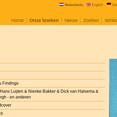
Nederlands
English
De
Home
Onze boeken
Nieuw
Zoeken
Wink
 Findings
 Hans Luijten & Nienke Bakker & Dick van Halsema &
orgh - en anderen
dcover
ks