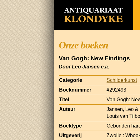
Onze boeken
Van Gogh: New Findings
Door Leo Jansen e.a.
Categorie
Schilderkunst
Boeknummer
#292493
Titel
Van Gogh: New
Auteur
Jansen, Leo &
Louis van Tilb
Boektype
Gebonden har
Uitgeverij
Zwolle : Wboo