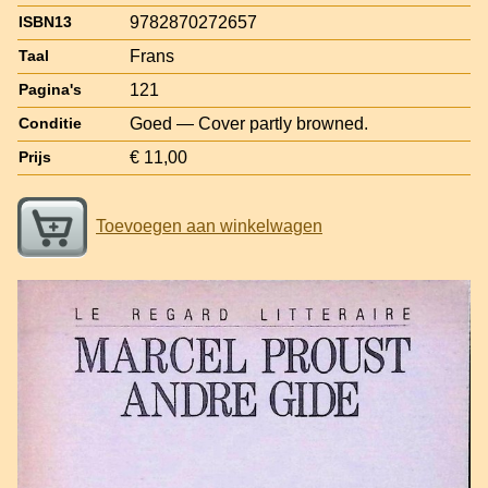
9782870272657
ISBN13
Frans
Taal
121
Pagina's
Goed — Cover partly browned.
Conditie
€ 11,00
Prijs
Toevoegen aan winkelwagen