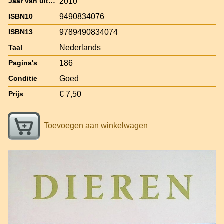
2010
Jaar van uitgave
9490834076
ISBN10
9789490834074
ISBN13
Nederlands
Taal
186
Pagina's
Goed
Conditie
€ 7,50
Prijs
Toevoegen aan winkelwagen