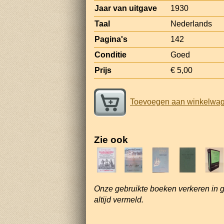
Jaar van uitgave
1930
Taal
Nederlands
Pagina's
142
Conditie
Goed
Prijs
€ 5,00
Toevoegen aan winkelwa
Zie ook
Onze gebruikte boeken verkeren in 
altijd vermeld.