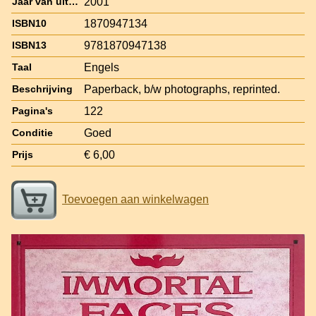
2001
Jaar van uitgave
1870947134
ISBN10
9781870947138
ISBN13
Engels
Taal
Paperback, b/w photographs, reprinted.
Beschrijving
122
Pagina's
Goed
Conditie
€ 6,00
Prijs
Toevoegen aan winkelwagen