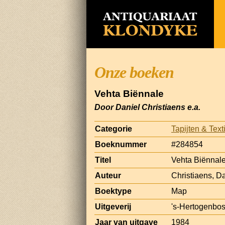
Onze boeken
Vehta Biënnale
Door Daniel Christiaens e.a.
Categorie
Tapijten & Text
Boeknummer
#284854
Titel
Vehta Biënnal
Auteur
Christiaens, D
Boektype
Map
Uitgeverij
's-Hertogenbo
Jaar van uitgave
1984