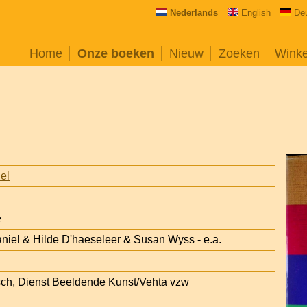
Nederlands
English
De
Home
Onze boeken
Nieuw
Zoeken
Wink
iel
e
aniel & Hilde D'haeseleer & Susan Wyss - e.a.
sch, Dienst Beeldende Kunst/Vehta vzw