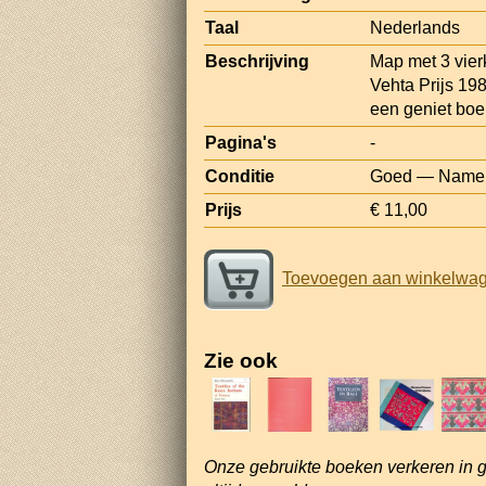
Taal
Nederlands
Beschrijving
Map met 3 vier
Vehta Prijs 19
een geniet boe
Pagina's
-
Conditie
Goed — Name a
Prijs
€ 11,00
Toevoegen aan winkelwa
Zie ook
Onze gebruikte boeken verkeren in 