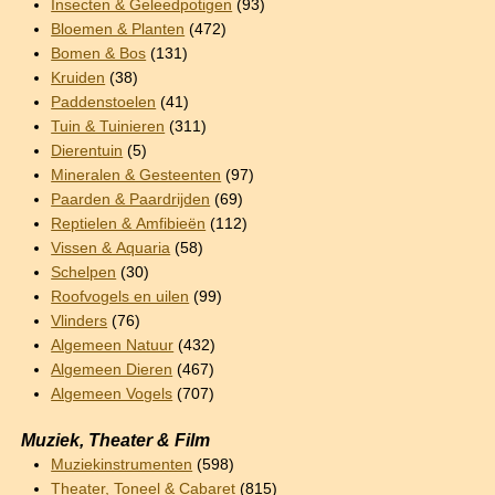
Insecten & Geleedpotigen
(93)
Bloemen & Planten
(472)
Bomen & Bos
(131)
Kruiden
(38)
Paddenstoelen
(41)
Tuin & Tuinieren
(311)
Dierentuin
(5)
Mineralen & Gesteenten
(97)
Paarden & Paardrijden
(69)
Reptielen & Amfibieën
(112)
Vissen & Aquaria
(58)
Schelpen
(30)
Roofvogels en uilen
(99)
Vlinders
(76)
Algemeen Natuur
(432)
Algemeen Dieren
(467)
Algemeen Vogels
(707)
Muziek, Theater & Film
Muziekinstrumenten
(598)
Theater, Toneel & Cabaret
(815)