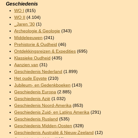
Geschiedenis
WO I
(815)
WO II
(4.104)
_Jaren '30
(1)
Archeologie & Geologie
(343)
Middeleeuwen
(241)
Prehistorie & Oudheid
(46)
Ontdekkingsreizen & Expedities
(695)
Klassieke Oudheid
(435)
Aanzien van
(31)
Geschiedenis Nederland
(1.899)
Het oude Egypte
(210)
Jubileum- en Gedenkboeken
(143)
Geschiedenis Europa
(2.885)
Geschiedenis Azië
(1.032)
Geschiedenis Noord-Amerika
(853)
Geschiedenis Zuid- en Latijns Amerika
(291)
Geschiedenis Rusland
(535)
Geschiedenis Midden-Oosten
(328)
Geschiedenis Australië & Nieuw-Zeeland
(12)