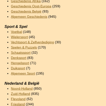
Geschiedenis Afrika
(162)
Geschiedenis Oost-Europa
(259)
Geschiedenis België
(93)
Algemeen Geschiedenis
(945)
Sport & Spel
Voetbal
(148)
Wielersport
(45)
Vechtsport & Zelfverdediging
(30)
Spelen & Puzzels
(170)
Schaatssport
(32)
Denksport
(83)
Hengelsport
(71)
Duiksport
(7)
Algemeen Sport
(195)
Nederland & België
Noord-Holland
(850)
Zuid-Holland
(835)
Flevoland
(52)
Friesland
(244)