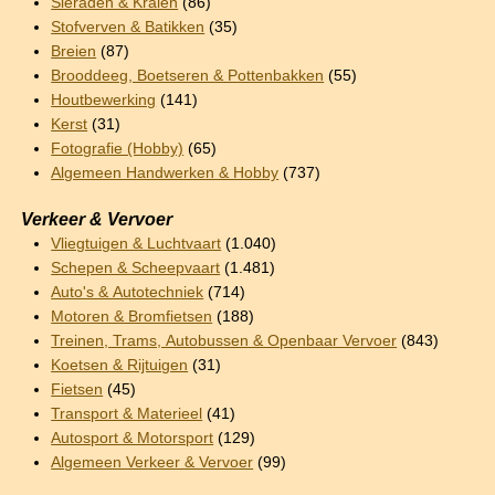
Sieraden & Kralen
(86)
Stofverven & Batikken
(35)
Breien
(87)
Brooddeeg, Boetseren & Pottenbakken
(55)
Houtbewerking
(141)
Kerst
(31)
Fotografie (Hobby)
(65)
Algemeen Handwerken & Hobby
(737)
Verkeer & Vervoer
Vliegtuigen & Luchtvaart
(1.040)
Schepen & Scheepvaart
(1.481)
Auto's & Autotechniek
(714)
Motoren & Bromfietsen
(188)
Treinen, Trams, Autobussen & Openbaar Vervoer
(843)
Koetsen & Rijtuigen
(31)
Fietsen
(45)
Transport & Materieel
(41)
Autosport & Motorsport
(129)
Algemeen Verkeer & Vervoer
(99)