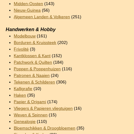
Midden-Oosten
(143)
Nieuw-Guinea
(56)
Algemeen Landen & Volkeren
(251)
Handwerken & Hobby
Modelbouw
(161)
Borduren & Kruissteek
(202)
Frivolité
(3)
Kantklossen & Kant
(152)
Patchwork & Quilten
(184)
Poppen & Poppenhuizen
(116)
Patronen & Naaien
(24)
Tekenen & Schilderen
(306)
Kalligrafie
(10)
Haken
(35)
Papier & Origami
(174)
Vliegers & Papieren vliegtuigen
(16)
Weven & Spinnen
(15)
Genealogie
(110)
Bloemschikken & Droogbloemen
(35)