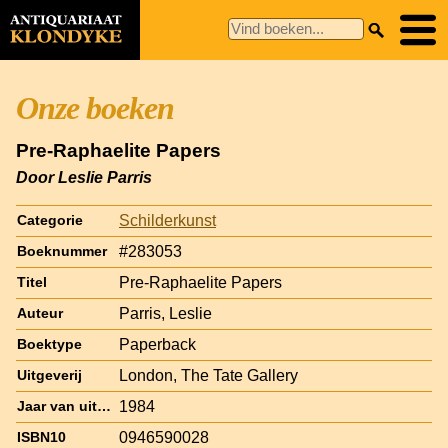
Onze boeken
Pre-Raphaelite Papers
Door Leslie Parris
Schilderkunst
Categorie
#283053
Boeknummer
Pre-Raphaelite Papers
Titel
Parris, Leslie
Auteur
Paperback
Boektype
London, The Tate Gallery
Uitgeverij
1984
Jaar van uitgave
0946590028
ISBN10