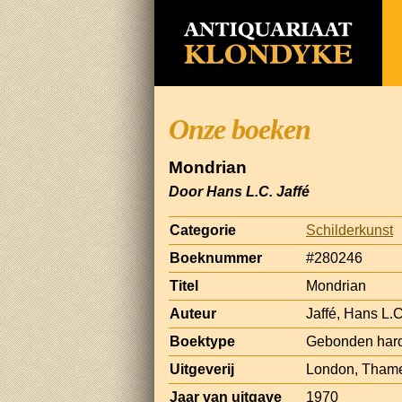
Onze boeken
Mondrian
Door Hans L.C. Jaffé
Categorie
Schilderkunst
Boeknummer
#280246
Titel
Mondrian
Auteur
Jaffé, Hans L.C
Boektype
Gebonden hard
Uitgeverij
London, Tham
Jaar van uitgave
1970