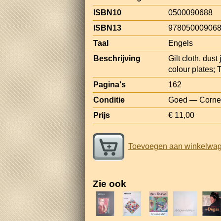
ISBN10
0500090688
ISBN13
97805000906
Taal
Engels
Beschrijving
Gilt cloth, dus
colour plates; 
Pagina's
162
Conditie
Goed — Corners
Prijs
€ 11,00
Toevoegen aan winkelwa
Zie ook