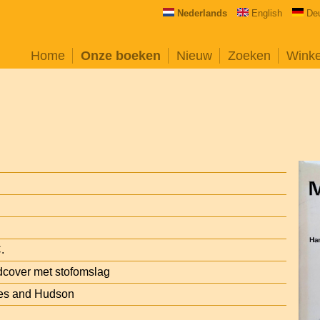
Nederlands
English
De
Home
Onze boeken
Nieuw
Zoeken
Wink
.
cover met stofomslag
es and Hudson