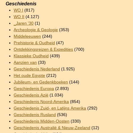
Geschiedenis
WO I
(817)
WO II
(4.127)
_Jaren '30
(1)
Archeologie & Geologie
(353)
Middeleeuwen
(244)
Prehistorie & Oudheid
(47)
Ontdekkingsreizen & Expedities
(700)
Klassieke Oudheid
(439)
Aanzien van
(33)
Geschiedenis Nederland
(1.925)
Het oude Egypte
(212)
Jubileum- en Gedenkboeken
(144)
Geschiedenis Europa
(2.893)
Geschiedenis Azië
(1.034)
Geschiedenis Noord-Amerika
(854)
Geschiedenis Zuid- en Latijns Amerika
(292)
Geschiedenis Rusland
(536)
Geschiedenis Midden-Oosten
(330)
Geschiedenis Australië & Nieuw-Zeeland
(12)