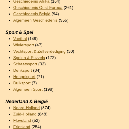
Geschiedenis Afrika
(164)
Geschiedenis Oost-Europa
(261)
Geschiedenis België
(94)
Algemeen Geschiedenis
(955)
Sport & Spel
Voetbal
(149)
Wielersport
(47)
Vechtsport & Zelfverdediging
(30)
Spelen & Puzzels
(172)
Schaatssport
(32)
Denksport
(84)
Hengelsport
(71)
Duiksport
(7)
Algemeen Sport
(198)
Nederland & België
Noord-Holland
(874)
Zuid-Holland
(848)
Flevoland
(52)
Friesland
(254)