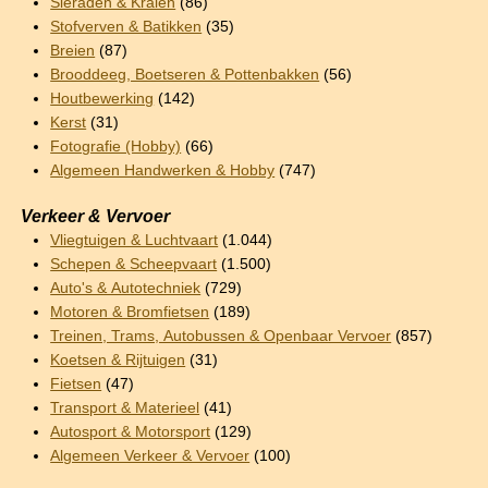
Sieraden & Kralen
(86)
Stofverven & Batikken
(35)
Breien
(87)
Brooddeeg, Boetseren & Pottenbakken
(56)
Houtbewerking
(142)
Kerst
(31)
Fotografie (Hobby)
(66)
Algemeen Handwerken & Hobby
(747)
Verkeer & Vervoer
Vliegtuigen & Luchtvaart
(1.044)
Schepen & Scheepvaart
(1.500)
Auto's & Autotechniek
(729)
Motoren & Bromfietsen
(189)
Treinen, Trams, Autobussen & Openbaar Vervoer
(857)
Koetsen & Rijtuigen
(31)
Fietsen
(47)
Transport & Materieel
(41)
Autosport & Motorsport
(129)
Algemeen Verkeer & Vervoer
(100)