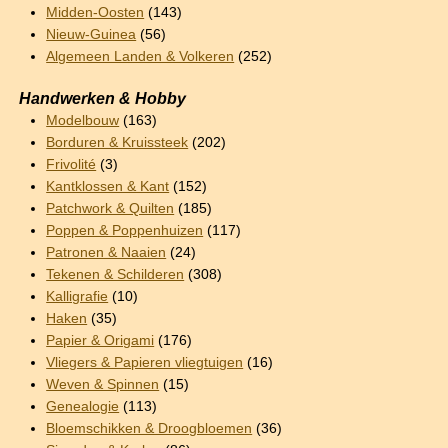
Midden-Oosten
(143)
Nieuw-Guinea
(56)
Algemeen Landen & Volkeren
(252)
Handwerken & Hobby
Modelbouw
(163)
Borduren & Kruissteek
(202)
Frivolité
(3)
Kantklossen & Kant
(152)
Patchwork & Quilten
(185)
Poppen & Poppenhuizen
(117)
Patronen & Naaien
(24)
Tekenen & Schilderen
(308)
Kalligrafie
(10)
Haken
(35)
Papier & Origami
(176)
Vliegers & Papieren vliegtuigen
(16)
Weven & Spinnen
(15)
Genealogie
(113)
Bloemschikken & Droogbloemen
(36)