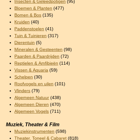
Insecten & Geleedpotigen
(95)
Bloemen & Planten
(477)
Bomen & Bos
(135)
Kruiden
(40)
Paddenstoelen
(41)
Tuin & Tuinieren
(317)
Dierentuin
(5)
Mineralen & Gesteenten
(98)
Paarden & Paardrijden
(72)
Reptielen & Amfibieën
(114)
Vissen & Aquaria
(59)
Schelpen
(30)
Roofvogels en uilen
(101)
Vlinders
(79)
Algemeen Natuur
(438)
Algemeen Dieren
(470)
Algemeen Vogels
(711)
Muziek, Theater & Film
Muziekinstrumenten
(598)
Theater, Toneel & Cabaret
(818)