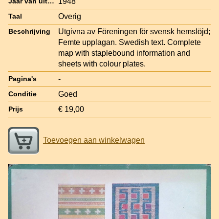
1948
Jaar van uitgave
Overig
Taal
Utgivna av Föreningen för svensk hemslöjd;
Beschrijving
Femte upplagan. Swedish text. Complete
map with staplebound information and
sheets with colour plates.
-
Pagina's
Goed
Conditie
€ 19,00
Prijs
Toevoegen aan winkelwagen