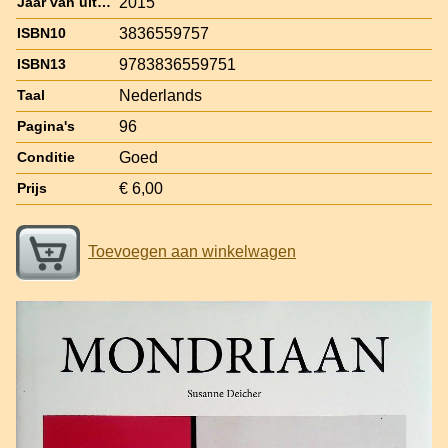
2015
Jaar van uitgave
3836559757
ISBN10
9783836559751
ISBN13
Nederlands
Taal
96
Pagina's
Goed
Conditie
€ 6,00
Prijs
Toevoegen aan winkelwagen