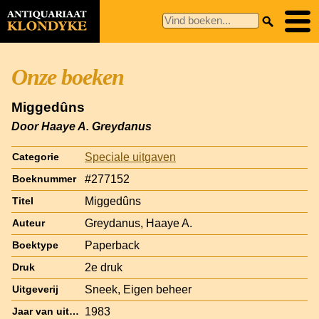
Onze boeken
Miggedûns
Door Haaye A. Greydanus
Speciale uitgaven
Categorie
#277152
Boeknummer
Miggedûns
Titel
Greydanus, Haaye A.
Auteur
Paperback
Boektype
2e druk
Druk
Sneek, Eigen beheer
Uitgeverij
1983
Jaar van uitgave