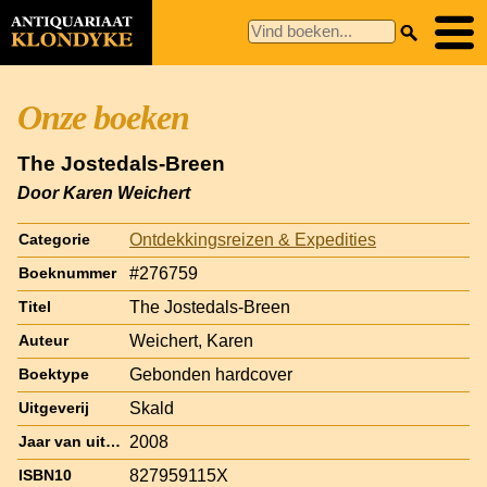
Onze boeken
The Jostedals-Breen
Door Karen Weichert
Ontdekkingsreizen & Expedities
Categorie
#276759
Boeknummer
The Jostedals-Breen
Titel
Weichert, Karen
Auteur
Gebonden hardcover
Boektype
Skald
Uitgeverij
2008
Jaar van uitgave
827959115X
ISBN10