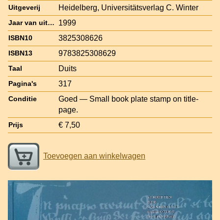
Heidelberg, Universitätsverlag C. Winter
Uitgeverij
1999
Jaar van uitgave
3825308626
ISBN10
9783825308629
ISBN13
Duits
Taal
317
Pagina's
Goed — Small book plate stamp on title-
Conditie
page.
€ 7,50
Prijs
Toevoegen aan winkelwagen