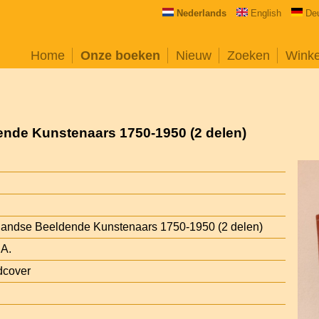
Nederlands
English
De
Home
Onze boeken
Nieuw
Zoeken
Wink
nde Kunstenaars 1750-1950 (2 delen)
landse Beeldende Kunstenaars 1750-1950 (2 delen)
 A.
dcover