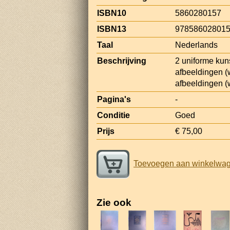
ISBN10
5860280157
ISBN13
97858602801
Taal
Nederlands
Beschrijving
2 uniforme kun
afbeeldingen (
afbeeldingen (
Pagina's
-
Conditie
Goed
Prijs
€ 75,00
Toevoegen aan winkelwa
Zie ook