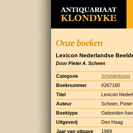
Onze boeken
Lexicon Nederlandse Beelde
Door Pieter A. Scheen
Categorie
Schilderkunst
Boeknummer
#267180
Titel
Lexicon Neder
Auteur
Scheen, Pieter
Boektype
Gebonden har
Uitgeverij
Den Haag
Jaar van uitgave
1969