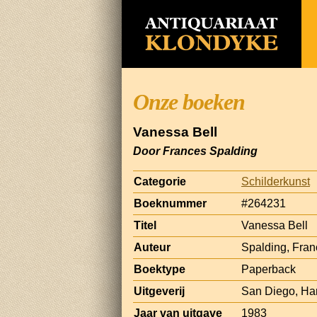
Onze boeken
Vanessa Bell
Door Frances Spalding
Categorie
Schilderkunst
Boeknummer
#264231
Titel
Vanessa Bell
Auteur
Spalding, Fra
Boektype
Paperback
Uitgeverij
San Diego, Har
Jaar van uitgave
1983