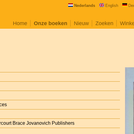
Nederlands
English
De
Home
Onze boeken
Nieuw
Zoeken
Wink
nces
court Brace Jovanovich Publishers