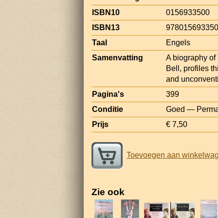
ISBN10
0156933500
ISBN13
97801569335
Taal
Engels
Samenvatting
A biography of 
Bell, profiles 
and unconventi
Pagina's
399
Conditie
Goed — Permane
Prijs
€ 7,50
Toevoegen aan winkelwa
Zie ook