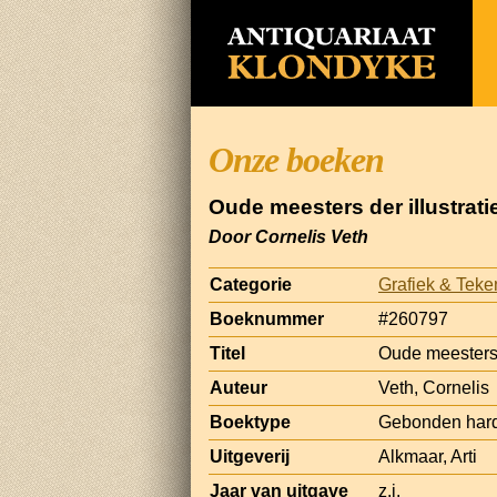
Onze boeken
Oude meesters der illustrati
Door Cornelis Veth
Categorie
Grafiek & Tek
Boeknummer
#260797
Titel
Oude meesters d
Auteur
Veth, Cornelis
Boektype
Gebonden hard
Uitgeverij
Alkmaar, Arti
Jaar van uitgave
z.j.