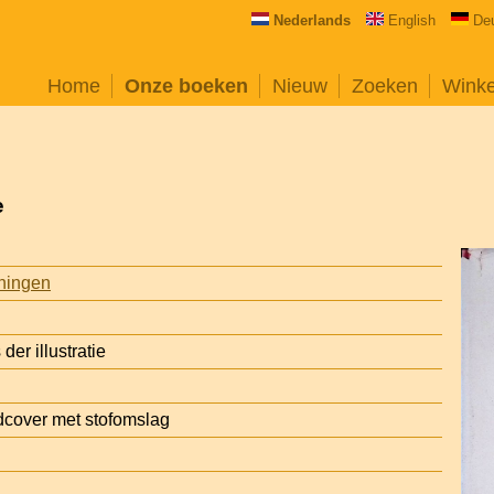
Nederlands
English
De
Home
Onze boeken
Nieuw
Zoeken
Wink
e
eningen
er illustratie
cover met stofomslag