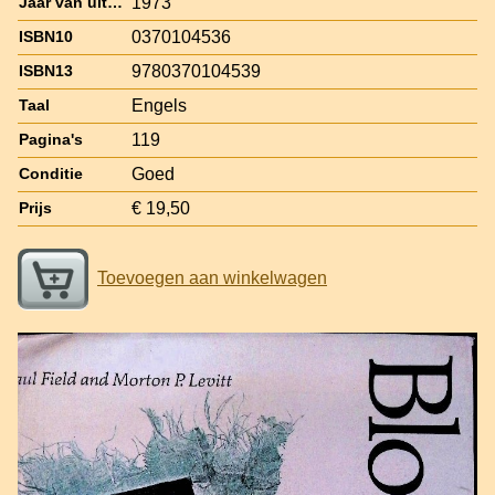
1973
Jaar van uitgave
0370104536
ISBN10
9780370104539
ISBN13
Engels
Taal
119
Pagina's
Goed
Conditie
€ 19,50
Prijs
Toevoegen aan winkelwagen