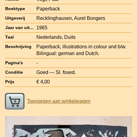
Paperback
Boektype
Recklinghausen, Aurel Bongers
Uitgeverij
1965
Jaar van uitgave
Nederlands, Duits
Taal
Paperback, illustrations in colour and b/w.
Beschrijving
Bilingual: german and Dutch.
-
Pagina's
Goed — Sl. foxed.
Conditie
€ 4,00
Prijs
Toevoegen aan winkelwagen