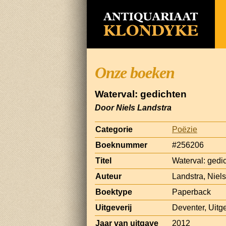
Onze boeken
Waterval: gedichten
Door Niels Landstra
Categorie
Poëzie
Boeknummer
#256206
Titel
Waterval: gedi
Auteur
Landstra, Niels
Boektype
Paperback
Uitgeverij
Deventer, Uitg
Jaar van uitgave
2012