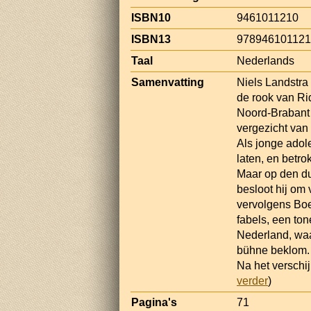
ISBN10
9461011210
ISBN13
97894610112
Taal
Nederlands
Samenvatting
Niels Landstra
de rook van Ri
Noord-Brabant g
vergezicht van
Als jonge adole
laten, en betro
Maar op den du
besloot hij om
vervolgens Boe
fabels, een to
Nederland, waar
bühne beklom.
Na het verschij
verder
)
Pagina's
71