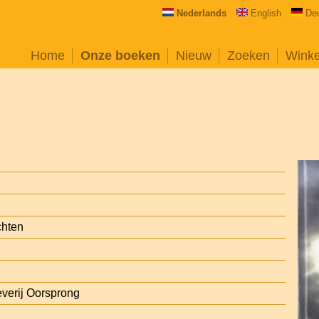
Nederlands
English
De
Home
Onze boeken
Nieuw
Zoeken
Wink
chten
everij Oorsprong