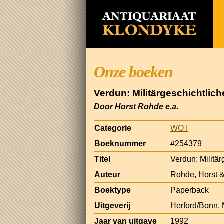
Onze boeken
Verdun: Militärgeschichtlich
Door Horst Rohde e.a.
Categorie
WO I
Boeknummer
#254379
Titel
Verdun: Militär
Auteur
Rohde, Horst &
Boektype
Paperback
Uitgeverij
Herford/Bonn, M
Jaar van uitgave
1992