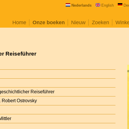
Nederlands
English
De
Home
Onze boeken
Nieuw
Zoeken
Wink
er Reiseführer
geschichtlicher Reiseführer
 Robert Ostrovsky
ittler