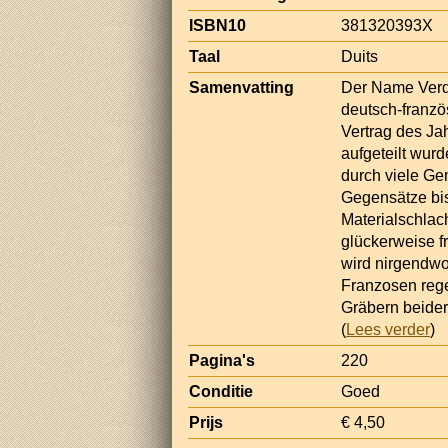
ISBN10
381320393X
Taal
Duits
Samenvatting
Der Name Verdu
deutsch-franzö
Vertrag des Ja
aufgeteilt wurd
durch viele Ge
Gegensätze bis
Materialschlac
glückerweise f
wird nirgendwo
Franzosen reg
Gräbern beider
(
Lees verder
)
Pagina's
220
Conditie
Goed
Prijs
€ 4,50