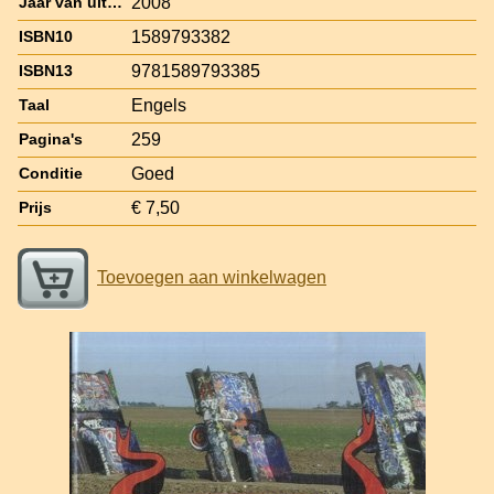
2008
Jaar van uitgave
1589793382
ISBN10
9781589793385
ISBN13
Engels
Taal
259
Pagina's
Goed
Conditie
€ 7,50
Prijs
Toevoegen aan winkelwagen