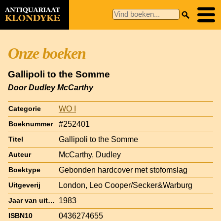
Onze boeken
Gallipoli to the Somme
Door Dudley McCarthy
WO I
Categorie
#252401
Boeknummer
Gallipoli to the Somme
Titel
McCarthy, Dudley
Auteur
Gebonden hardcover met stofomslag
Boektype
London, Leo Cooper/Secker&Warburg
Uitgeverij
1983
Jaar van uitgave
0436274655
ISBN10