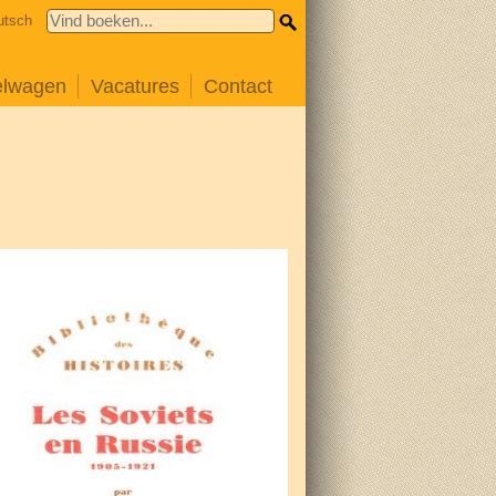
utsch
elwagen
Vacatures
Contact