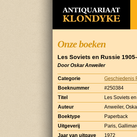
Onze boeken
Les Soviets en Russie 1905
Door Oskar Anweiler
Categorie
Geschiedenis 
Boeknummer
#250384
Titel
Les Soviets e
Auteur
Anweiler, Oska
Boektype
Paperback
Uitgeverij
Paris, Gallimar
Jaar van uitgave
1972