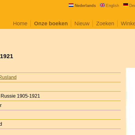
Nederlands
English
De
Home
Onze boeken
Nieuw
Zoeken
Wink
-1921
Rusland
n Russie 1905-1921
r
d