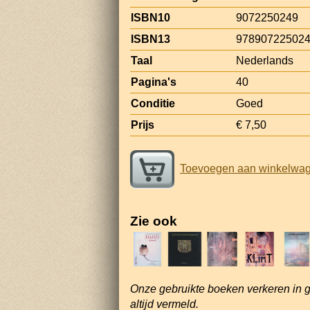
ISBN10
9072250249
ISBN13
97890722502
Taal
Nederlands
Pagina's
40
Conditie
Goed
Prijs
€ 7,50
Toevoegen aan winkelwa
Zie ook
Onze gebruikte boeken verkeren in 
altijd vermeld.