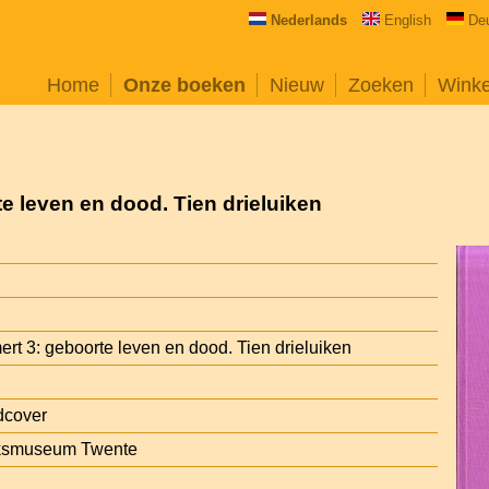
Nederlands
English
De
Home
Onze boeken
Nieuw
Zoeken
Wink
e leven en dood. Tien drieluiken
rt 3: geboorte leven en dood. Tien drieluiken
dcover
jksmuseum Twente