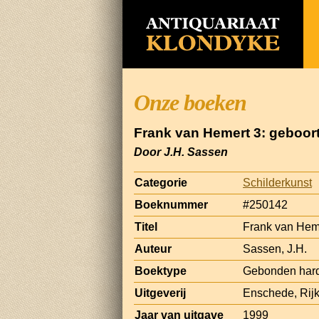
Onze boeken
Frank van Hemert 3: geboort
Door J.H. Sassen
Categorie
Schilderkunst
Boeknummer
#250142
Titel
Frank van Heme
Auteur
Sassen, J.H.
Boektype
Gebonden har
Uitgeverij
Enschede, Ri
Jaar van uitgave
1999