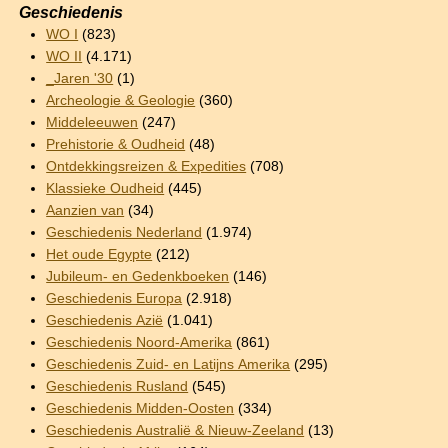
Geschiedenis
WO I
(823)
WO II
(4.171)
_Jaren '30
(1)
Archeologie & Geologie
(360)
Middeleeuwen
(247)
Prehistorie & Oudheid
(48)
Ontdekkingsreizen & Expedities
(708)
Klassieke Oudheid
(445)
Aanzien van
(34)
Geschiedenis Nederland
(1.974)
Het oude Egypte
(212)
Jubileum- en Gedenkboeken
(146)
Geschiedenis Europa
(2.918)
Geschiedenis Azië
(1.041)
Geschiedenis Noord-Amerika
(861)
Geschiedenis Zuid- en Latijns Amerika
(295)
Geschiedenis Rusland
(545)
Geschiedenis Midden-Oosten
(334)
Geschiedenis Australië & Nieuw-Zeeland
(13)