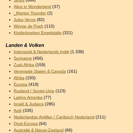
Strips
(864)
Alice in Wonderland
(37)
_Marten Toonder
(2)
Jules Verne
(82)
Winnie de Poeh
(115)
Kinderboeken Engelstalig
(321)
Landen & Volken
Indonesië & Nederlands Indië
(1.338)
Suriname
(456)
Zuid-Afrika
(159)
Verenigde Staten & Canada
(161)
Afrika
(193)
Europa
(419)
Rusland / Sovjet-Unie
(123)
Latijns Amerika
(77)
Israël & Judaica
(285)
Azië
(335)
Nederlandse Antillen / Caribisch Nederland
(211)
Oost-Europa
(64)
Australië & Nieuw-Zeeland
(66)