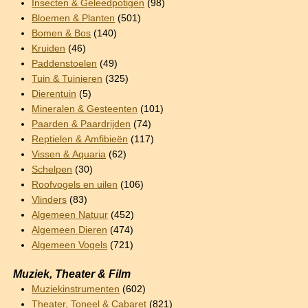
Insecten & Geleedpotigen
(98)
Bloemen & Planten
(501)
Bomen & Bos
(140)
Kruiden
(46)
Paddenstoelen
(49)
Tuin & Tuinieren
(325)
Dierentuin
(5)
Mineralen & Gesteenten
(101)
Paarden & Paardrijden
(74)
Reptielen & Amfibieën
(117)
Vissen & Aquaria
(62)
Schelpen
(30)
Roofvogels en uilen
(106)
Vlinders
(83)
Algemeen Natuur
(452)
Algemeen Dieren
(474)
Algemeen Vogels
(721)
Muziek, Theater & Film
Muziekinstrumenten
(602)
Theater, Toneel & Cabaret
(821)