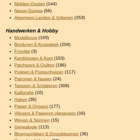
Midden-Oosten
(144)
Nieuw-Guinea
(56)
Algemeen Landen & Volkeren
(253)
Handwerken & Hobby
Modelbouw
(169)
Borduren & Kruissteek
(204)
Frivolité
(3)
Kantklossen & Kant
(153)
Patchwork & Quilten
(186)
Poppen & Poppenhuizen
(117)
Patronen & Naaien
(24)
Tekenen & Schilderen
(308)
Kalligrafie
(10)
Haken
(35)
Papier & Origami
(177)
Vliegers & Papieren vliegtuigen
(16)
Weven & Spinnen
(15)
Genealogie
(113)
Bloemschikken & Droogbloemen
(36)