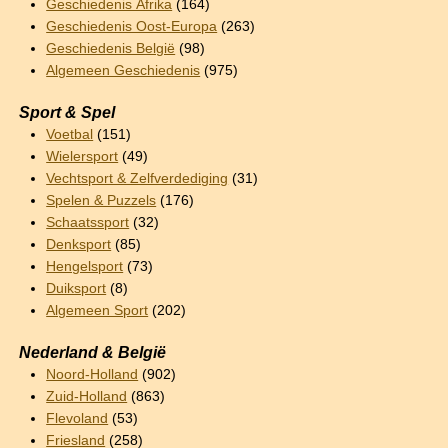
Geschiedenis Afrika
(164)
Geschiedenis Oost-Europa
(263)
Geschiedenis België
(98)
Algemeen Geschiedenis
(975)
Sport & Spel
Voetbal
(151)
Wielersport
(49)
Vechtsport & Zelfverdediging
(31)
Spelen & Puzzels
(176)
Schaatssport
(32)
Denksport
(85)
Hengelsport
(73)
Duiksport
(8)
Algemeen Sport
(202)
Nederland & België
Noord-Holland
(902)
Zuid-Holland
(863)
Flevoland
(53)
Friesland
(258)