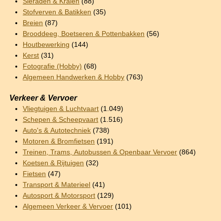
Sieraden & Kralen
(88)
Stofverven & Batikken
(35)
Breien
(87)
Brooddeeg, Boetseren & Pottenbakken
(56)
Houtbewerking
(144)
Kerst
(31)
Fotografie (Hobby)
(68)
Algemeen Handwerken & Hobby
(763)
Verkeer & Vervoer
Vliegtuigen & Luchtvaart
(1.049)
Schepen & Scheepvaart
(1.516)
Auto's & Autotechniek
(738)
Motoren & Bromfietsen
(191)
Treinen, Trams, Autobussen & Openbaar Vervoer
(864)
Koetsen & Rijtuigen
(32)
Fietsen
(47)
Transport & Materieel
(41)
Autosport & Motorsport
(129)
Algemeen Verkeer & Vervoer
(101)