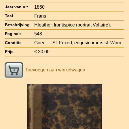
1860
Jaar van uitgave
Frans
Taal
Hleather, frontispice (portrait Voltaire).
Beschrijving
548
Pagina's
Goed — Sl. Foxed; edges/corners sl. Worn
Conditie
€ 30,00
Prijs
Toevoegen aan winkelwagen