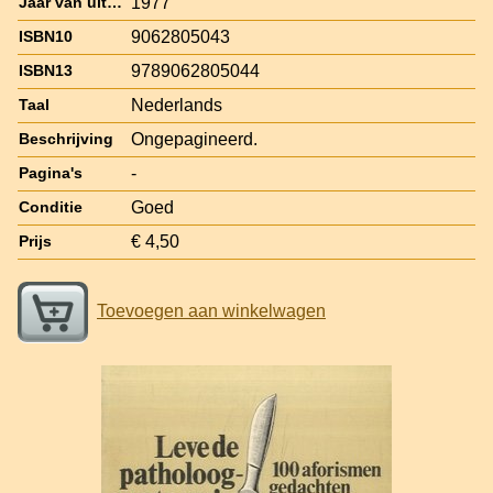
1977
Jaar van uitgave
9062805043
ISBN10
9789062805044
ISBN13
Nederlands
Taal
Ongepagineerd.
Beschrijving
-
Pagina's
Goed
Conditie
€ 4,50
Prijs
Toevoegen aan winkelwagen