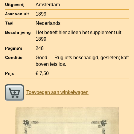
Amsterdam
Uitgeverij
1899
Jaar van uitgave
Nederlands
Taal
Het betreft hier alleen het supplement uit
Beschrijving
1899.
248
Pagina's
Goed — Rug iets beschadigd, gesleten; kaft
Conditie
boven iets los.
€ 7,50
Prijs
Toevoegen aan winkelwagen