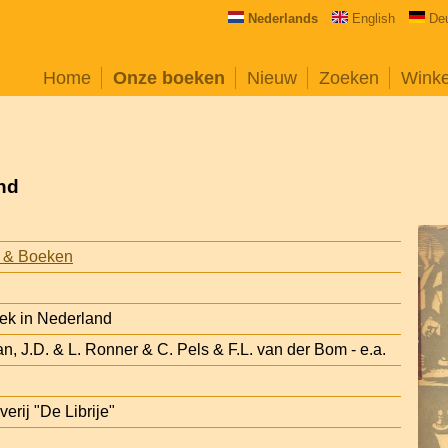
Nederlands
English
De
Home
Onze boeken
Nieuw
Zoeken
Wink
nd
 & Boeken
ek in Nederland
n, J.D. & L. Ronner & C. Pels & F.L. van der Bom - e.a.
erij "De Librije"