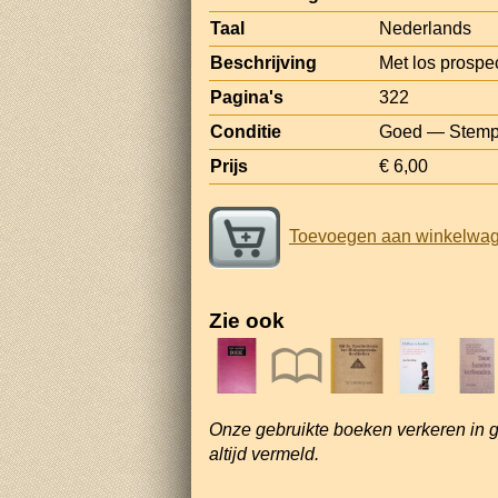
Taal
Nederlands
Beschrijving
Met los prospe
Pagina's
322
Conditie
Goed — Stempel
Prijs
€ 6,00
Toevoegen aan winkelwa
Zie ook
Onze gebruikte boeken verkeren in 
altijd vermeld.