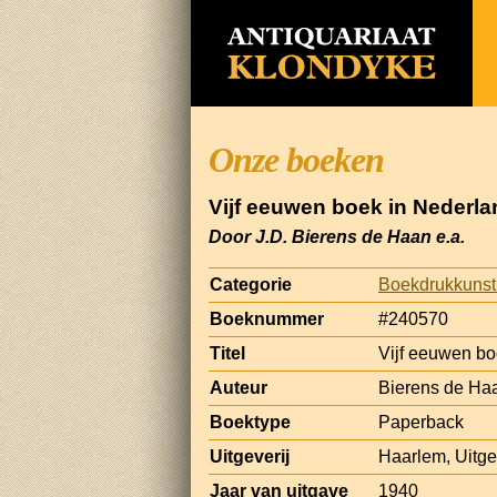
Onze boeken
Vijf eeuwen boek in Nederla
Door J.D. Bierens de Haan e.a.
Categorie
Boekdrukkunst
Boeknummer
#240570
Titel
Vijf eeuwen bo
Auteur
Bierens de Haa
Boektype
Paperback
Uitgeverij
Haarlem, Uitgev
Jaar van uitgave
1940