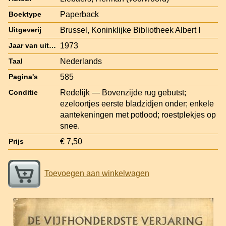
Paperback
Boektype
Brussel, Koninklijke Bibliotheek Albert I
Uitgeverij
1973
Jaar van uitgave
Nederlands
Taal
585
Pagina's
Redelijk — Bovenzijde rug gebutst;
Conditie
ezeloortjes eerste bladzidjen onder; enkele
aantekeningen met potlood; roestplekjes op
snee.
€ 7,50
Prijs
Toevoegen aan winkelwagen