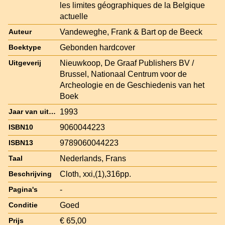
les limites géographiques de la Belgique
actuelle
Vandeweghe, Frank & Bart op de Beeck
Auteur
Gebonden hardcover
Boektype
Nieuwkoop, De Graaf Publishers BV /
Uitgeverij
Brussel, Nationaal Centrum voor de
Archeologie en de Geschiedenis van het
Boek
1993
Jaar van uitgave
9060044223
ISBN10
9789060044223
ISBN13
Nederlands, Frans
Taal
Cloth, xxi,(1),316pp.
Beschrijving
-
Pagina's
Goed
Conditie
€ 65,00
Prijs