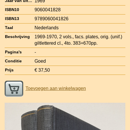
1969
Jaar van uitgave
9060041828
ISBN10
9789060041826
ISBN13
Nederlands
Taal
1969-1970, 2 vols., facs. plates, orig. (unif.)
Beschrijving
giltlettered cl., 4to. 383+670pp.
-
Pagina's
Goed
Conditie
€ 37,50
Prijs
Toevoegen aan winkelwagen