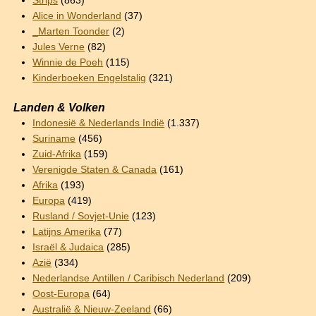
Strips
(863)
Alice in Wonderland
(37)
_Marten Toonder
(2)
Jules Verne
(82)
Winnie de Poeh
(115)
Kinderboeken Engelstalig
(321)
Landen & Volken
Indonesië & Nederlands Indië
(1.337)
Suriname
(456)
Zuid-Afrika
(159)
Verenigde Staten & Canada
(161)
Afrika
(193)
Europa
(419)
Rusland / Sovjet-Unie
(123)
Latijns Amerika
(77)
Israël & Judaica
(285)
Azië
(334)
Nederlandse Antillen / Caribisch Nederland
(209)
Oost-Europa
(64)
Australië & Nieuw-Zeeland
(66)