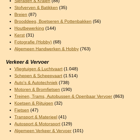
Sieraden & Kralen
(88)
Stofverven & Batikken
(35)
Breien
(87)
Brooddeeg, Boetseren & Pottenbakken
(56)
Houtbewerking
(144)
Kerst
(31)
Fotografie (Hobby)
(68)
Algemeen Handwerken & Hobby
(763)
Verkeer & Vervoer
Vliegtuigen & Luchtvaart
(1.048)
Schepen & Scheepvaart
(1.514)
Auto's & Autotechniek
(738)
Motoren & Bromfietsen
(190)
Treinen, Trams, Autobussen & Openbaar Vervoer
(863)
Koetsen & Rijtuigen
(32)
Fietsen
(47)
Transport & Materieel
(41)
Autosport & Motorsport
(129)
Algemeen Verkeer & Vervoer
(101)