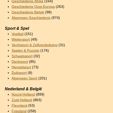
Geschiedenis Afrika
(164)
Geschiedenis Oost-Europa
(263)
Geschiedenis België
(98)
Algemeen Geschiedenis
(974)
Sport & Spel
Voetbal
(151)
Wielersport
(49)
Vechtsport & Zelfverdediging
(31)
Spelen & Puzzels
(176)
Schaatssport
(32)
Denksport
(85)
Hengelsport
(73)
Duiksport
(8)
Algemeen Sport
(201)
Nederland & België
Noord-Holland
(899)
Zuid-Holland
(863)
Flevoland
(53)
Friesland
(258)