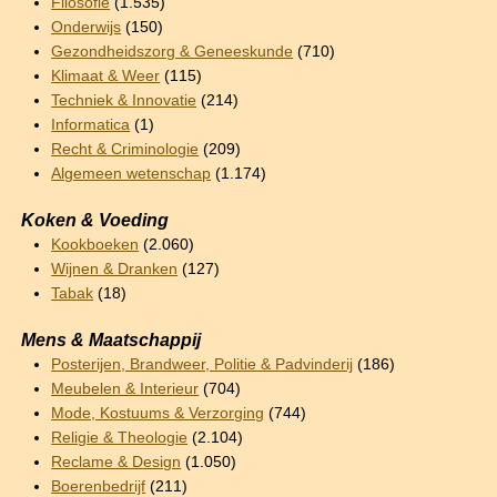
Filosofie
(1.535)
Onderwijs
(150)
Gezondheidszorg & Geneeskunde
(710)
Klimaat & Weer
(115)
Techniek & Innovatie
(214)
Informatica
(1)
Recht & Criminologie
(209)
Algemeen wetenschap
(1.174)
Koken & Voeding
Kookboeken
(2.060)
Wijnen & Dranken
(127)
Tabak
(18)
Mens & Maatschappij
Posterijen, Brandweer, Politie & Padvinderij
(186)
Meubelen & Interieur
(704)
Mode, Kostuums & Verzorging
(744)
Religie & Theologie
(2.104)
Reclame & Design
(1.050)
Boerenbedrijf
(211)