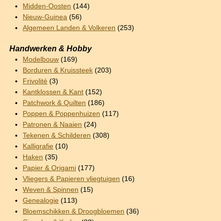
Midden-Oosten
(144)
Nieuw-Guinea
(56)
Algemeen Landen & Volkeren
(253)
Handwerken & Hobby
Modelbouw
(169)
Borduren & Kruissteek
(203)
Frivolité
(3)
Kantklossen & Kant
(152)
Patchwork & Quilten
(186)
Poppen & Poppenhuizen
(117)
Patronen & Naaien
(24)
Tekenen & Schilderen
(308)
Kalligrafie
(10)
Haken
(35)
Papier & Origami
(177)
Vliegers & Papieren vliegtuigen
(16)
Weven & Spinnen
(15)
Genealogie
(113)
Bloemschikken & Droogbloemen
(36)