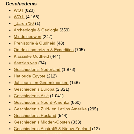
Geschiedenis
WO I
(823)
WO II
(4.168)
_Jaren '30
(1)
Archeologie & Geologie
(359)
Middeleeuwen
(247)
Prehistorie & Oudheid
(48)
Ontdekkingsreizen & Expedities
(705)
Klassieke Oudheid
(444)
Aanzien van
(34)
Geschiedenis Nederland
(1.973)
Het oude Egypte
(212)
Jubileum- en Gedenkboeken
(146)
Geschiedenis Europa
(2.921)
Geschiedenis Azië
(1.041)
Geschiedenis Noord-Amerika
(860)
Geschiedenis Zuid- en Latijns Amerika
(295)
Geschiedenis Rusland
(544)
Geschiedenis Midden-Oosten
(333)
Geschiedenis Australië & Nieuw-Zeeland
(12)