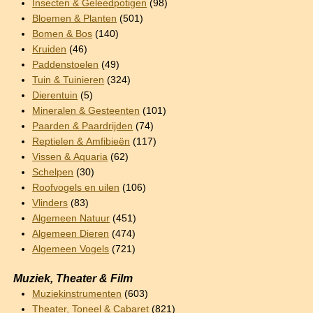
Insecten & Geleedpotigen
(98)
Bloemen & Planten
(501)
Bomen & Bos
(140)
Kruiden
(46)
Paddenstoelen
(49)
Tuin & Tuinieren
(324)
Dierentuin
(5)
Mineralen & Gesteenten
(101)
Paarden & Paardrijden
(74)
Reptielen & Amfibieën
(117)
Vissen & Aquaria
(62)
Schelpen
(30)
Roofvogels en uilen
(106)
Vlinders
(83)
Algemeen Natuur
(451)
Algemeen Dieren
(474)
Algemeen Vogels
(721)
Muziek, Theater & Film
Muziekinstrumenten
(603)
Theater, Toneel & Cabaret
(821)