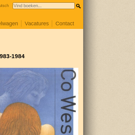
utsch
elwagen
Vacatures
Contact
1983-1984