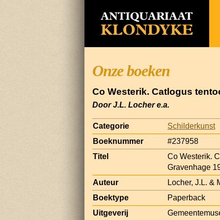
Onze boeken
Co Westerik. Catlogus tento
Door J.L. Locher e.a.
Categorie
Schilderkunst
Boeknummer
#237958
Titel
Co Westerik. Ca
Gravenhage 1
Auteur
Locher, J.L. & 
Boektype
Paperback
Uitgeverij
Gemeentemus