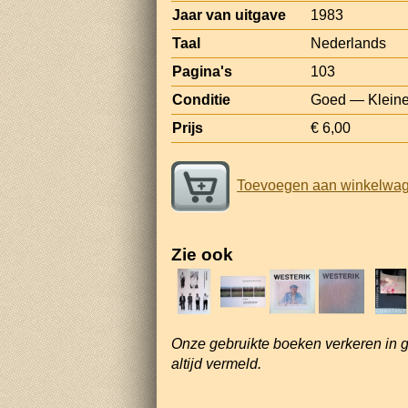
Jaar van uitgave
1983
Taal
Nederlands
Pagina's
103
Conditie
Goed — Kleine
Prijs
€ 6,00
Toevoegen aan winkelwa
Zie ook
Onze gebruikte boeken verkeren in 
altijd vermeld.