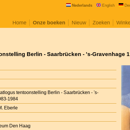
Nederlands
English
De
Home
Onze boeken
Nieuw
Zoeken
Wink
onstelling Berlin - Saarbrücken - 's-Gravenhage 
tlogus tentoonstelling Berlin - Saarbrücken - 's-
983-1984
M. Eberle
eum Den Haag