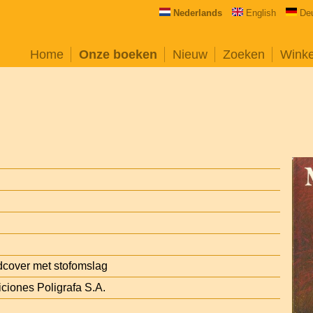
Nederlands
English
De
Home
Onze boeken
Nieuw
Zoeken
Wink
cover met stofomslag
iciones Poligrafa S.A.