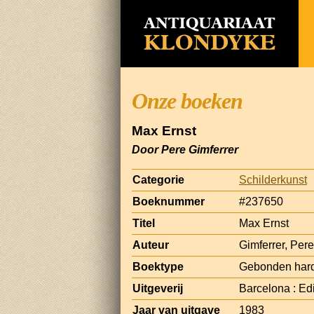
Onze boeken
Max Ernst
Door Pere Gimferrer
Categorie
Schilderkunst
Boeknummer
#237650
Titel
Max Ernst
Auteur
Gimferrer, Pere
Boektype
Gebonden hard
Uitgeverij
Barcelona : Ed
Jaar van uitgave
1983