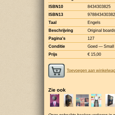
ISBN10
8434303825
ISBN13
97884343038
Taal
Engels
Beschrijving
Original boards,
Pagina's
127
Conditie
Goed — Small t
Prijs
€ 15,00
Toevoegen aan winkelwa
Zie ook