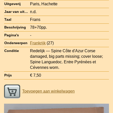
Paris, Hachette
Uitgeverij
n.d.
Jaar van uitgave
Frans
Taal
78+70pp.
Beschrijving
-
Pagina's
Frankrijk
(27)
Onderwerpen
Redelijk — Spine Côte d'Azur Corse
Conditie
damaged, big parts missing; cover loose;
Spine Languedoc. Entre Pyrénées et
Cévennes worn.
€ 7,50
Prijs
Toevoegen aan winkelwagen