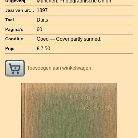
München, Photographische Union
Uitgeverij
1897
Jaar van uitgave
Duits
Taal
60
Pagina's
Goed — Cover partly sunned.
Conditie
€ 7,50
Prijs
Toevoegen aan winkelwagen